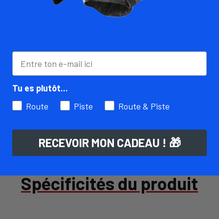
aphie, flocage numérique, broderie (+€)
Tu es plutôt...
Route
Piste
Route & Piste
RECEVOIR MON CADEAU ! 🎁
Spécificités du produit