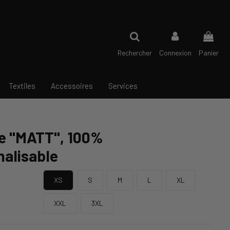
Rechercher
Connexion
Panier
Textiles
Accessoires
Services
e "MATT", 100%
alisable
XS
S
M
L
XL
XXL
3XL