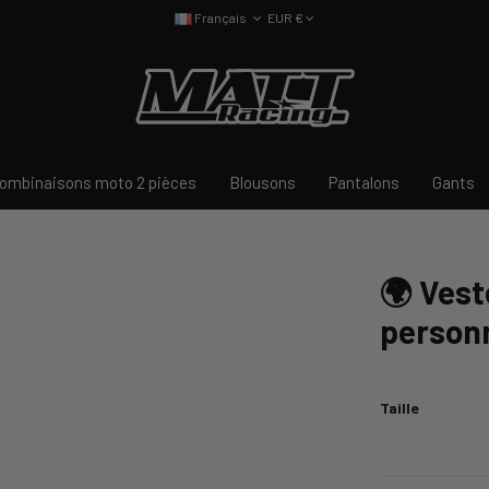
Français
EUR €
ombinaisons moto 2 pièces
Blousons
Pantalons
Gants
🌍 Vest
personn
Taille