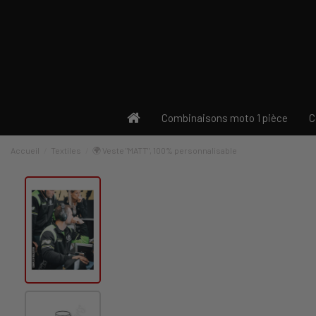
Combinaisons moto 1 pièce
C
Accueil
Textiles
🌍 Veste "MATT", 100% personnalisable