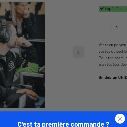
Expédié sous
Veste en polyest
vestes ou seul l
Pour ton team, p
5 unités (sur dev
Un design UNIQ
C'est ta première commande ?