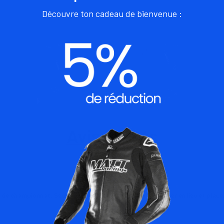
Découvre ton cadeau de bienvenue :
Avis clients
e championnat. Seul les logos matt racing doivent rester en lieu et place