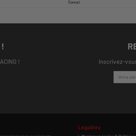
Sweat
!
R
RACING !
Inscrivez-vous
Légalités