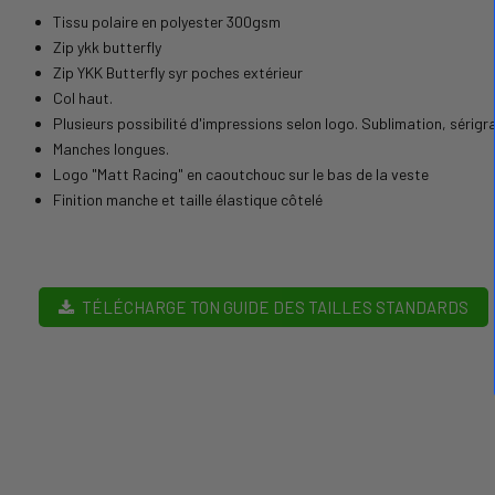
Tissu polaire en polyester 300gsm
Zip ykk butterfly
Zip YKK Butterfly syr poches extérieur
Col haut.
Plusieurs possibilité d'impressions selon logo. Sublimation, sérigr
Manches longues.
Logo "Matt Racing" en caoutchouc sur le bas de la veste
Finition manche et taille élastique côtelé
TÉLÉCHARGE TON GUIDE DES TAILLES STANDARDS