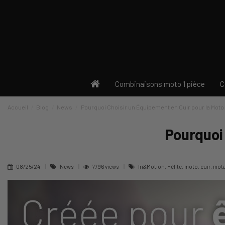
Combinaisons moto 1 pièce
C
Accueil
Blog
News
Pourquoi Choisir un Équipement en Cuir pour la Moto
Pourquoi
08/25/24
News
7796 views
In&Motion, Hélite, moto, cuir, mot