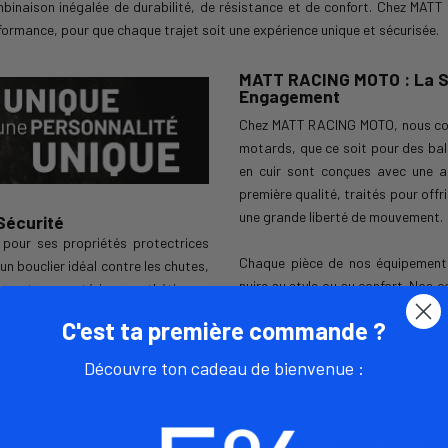
inaison inégalée de durabilité, de résistance et de confort. Chez MATT
formance, pour que chaque trajet soit une expérience unique et sécurisée.
MATT RACING MOTO : La Sé
Engagement
Chez MATT RACING MOTO, nous com
motards, que ce soit pour des bal
en cuir sont conçues avec une at
première qualité, traités pour off
une grande liberté de mouvement.
Sécurité
 pour ses propriétés protectrices
Chaque pièce de nos équipements
un bouclier idéal contre les chutes,
nuire au style ou au confort. Nos
irement aux matériaux synthétiques,
endroits stratégiques, tels que le
t, ce qui est crucial pour minimiser
C'est ta première commande ?
renforcée lors des chocs. De plus,
airbag comme In&motion et Helit
Découvre ton cadeau de bienvenue :
cumulés, un équipement en cuir de
Absorber, nos combinaisons pe
able pour protéger les zones vitales
avancés, en ajoutant une couche d
nde peau, absorbant une partie de
 cutanées.
Pourquoi commander che