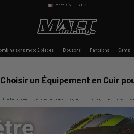
Français
EUR €
ombinaisons moto 2 pièces
Blousons
Pantalons
Gants
 Choisir un Équipement en Cuir pou
ard, motarde, pourquoi, équipement, inetmotion, rxr, combinaison, protection, sécurité, 