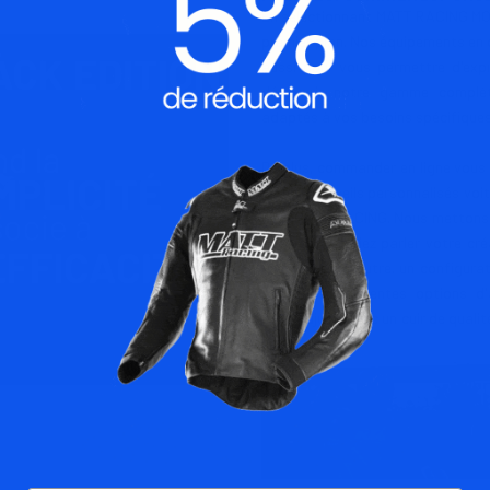
En sélectionnant MATT RACING MOT
premier plan. Nos équipements en 
aussi pour vous permettre d'expr
découvrir notre gamme complèt
adaptés à vos besoins spécifiques,
De plus, commander en ligne vous o
de nos conseils personnalisés voi
chez MATT RACING. Nous mettons à 
que vous laissiez parler votre cré
graphique ou autre. un configurat
avec nos différentes options d'
quickadjust, avec un cuir de quali
en sur mesure.