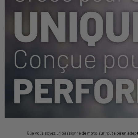
Que vous soyez un passionné de moto sur route ou un adepte d