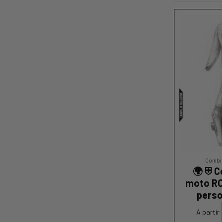
Combin
🌍 ⛨ 
moto R
perso
À partir