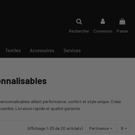
Rechercher
Connexion
Panier
Textiles
Accessoires
Services
nnalisables
sonnalisables allient performance, confort et style unique. Créez
semble. Livraison rapide et qualité garantie.
Affichage 1-20 de 20 article(s)
Pertinence
8