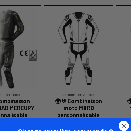
aison 2 pièces
Combinaison 2 pièces
Combinaison
🌍 ⛨ Combinaison

OAD MERCURY
moto MXRD
nnalisable
personnalisable
1 904,02 €
1 904,02 €
 de
À partir de