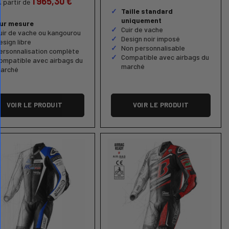
1 965,30 €
À partir de
Taille standard
uniquement
ur mesure
Cuir de vache
uir de vache ou kangourou
Design noir imposé
esign libre
Non personnalisable
ersonnalisation complète
Compatible avec airbags du
ompatible avec airbags du
marché
arché
VOIR LE PRODUIT
VOIR LE PRODUIT