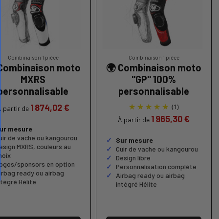
Combinaison 1 pièce
Combinaison 1 pièce
 Combinaison moto
🌍 Combinaison moto
MXRS
"GP" 100%
personnalisable
personnalisable
1 874,02 €
(1)
 partir de
1 965,30 €
À partir de
ur mesure
uir de vache ou kangourou
Sur mesure
esign MXRS, couleurs au
Cuir de vache ou kangourou
hoix
Design libre
ogos/sponsors en option
Personnalisation complète
irbag ready ou airbag
Airbag ready ou airbag
ntégré Hélite
intégré Hélite