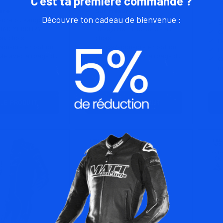
C'est ta première commande ?
ure
Sur mesure
Découvre ton cadeau de bienvenue :
vache ou kangourou
Cuir de vache ou kangourou
S
ROAD MERCURY,
Design MXRD, couleurs au
C
au choix
choix
D
onsors en option
Logos/sponsors en option
P
le avec airbags du
Compatible avec airbags du
C
marché
m
 LE PRODUIT
VOIR LE PRODUIT