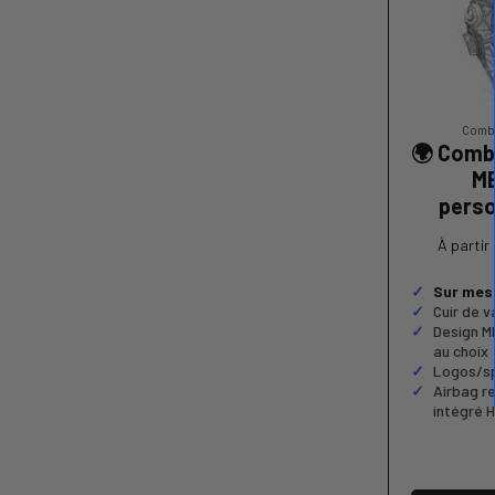
Combi
🌍 Comb
M
perso
À partir
Sur mes
Cuir de 
Design M
au choix
Logos/sp
Airbag r
intégré H