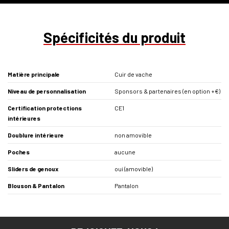
Spécificités du produit
Matière principale
Cuir de vache
Niveau de personnalisation
Sponsors & partenaires (en option +€)
Certification protections
CE1
intérieures
Doublure intérieure
non amovible
Poches
aucune
Sliders de genoux
oui (amovible)
Blouson & Pantalon
Pantalon