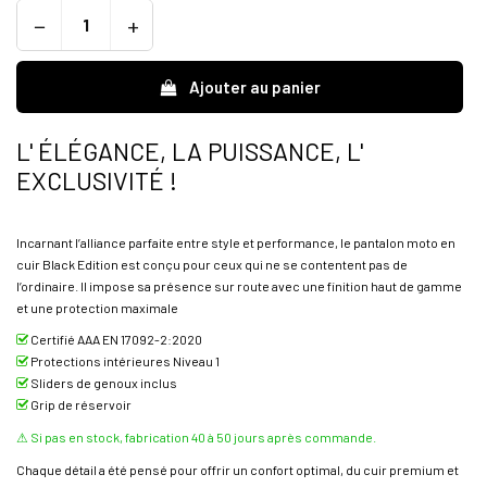
Ajouter au panier
L' ÉLÉGANCE, LA PUISSANCE, L'
EXCLUSIVITÉ !
Incarnant l’alliance parfaite entre style et performance, le pantalon moto en
cuir Black Edition est conçu pour ceux qui ne se contentent pas de
l’ordinaire. Il impose sa présence sur route avec une finition haut de gamme
et une protection maximale
Certifié AAA EN 17092-2:2020
Protections intérieures Niveau 1
Sliders de genoux inclus
Grip de réservoir
⚠ Si pas en stock, fabrication 40 à 50 jours après commande.
Chaque détail a été pensé pour offrir un confort optimal, du cuir premium et