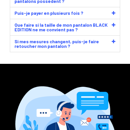
pantalons possèdent ?
Puis-je payer en plusieurs fois ?
Que faire si la taille de mon pantalon BLACK
EDITION ne me convient pas ?
Si mes mesures changent, puis-je faire
retoucher mon pantalon ?