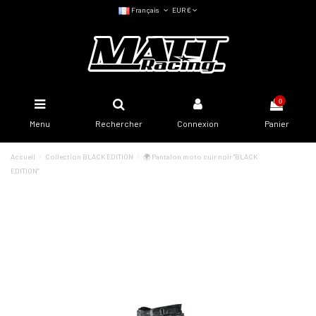
Français
EUR €
0
Menu
Rechercher
Connexion
Panier
Accueil
Collection BLACK EDITION
🌍 Pantalon moto cuir noir "BLACK
EDITION"