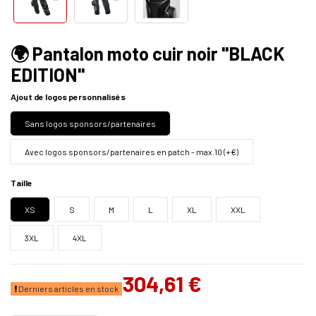
🌍 Pantalon moto cuir noir "BLACK
EDITION"
Ajout de logos personnalisés
Sans logos sponsors/partenaires
Avec logos sponsors/partenaires en patch - max.10 (+€)
Taille
XS
S
M
L
XL
XXL
3XL
4XL
304,61 €
Derniers articles en stock