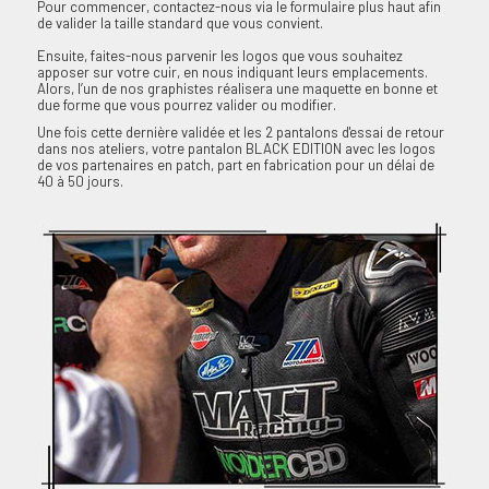
Pour commencer, contactez-nous via le formulaire plus haut afin
de valider la taille standard que vous convient.
Ensuite, faites-nous parvenir les logos que vous souhaitez
apposer sur votre cuir, en nous indiquant leurs emplacements.
Tu es plutôt...
Alors, l’un de nos graphistes réalisera une maquette en bonne et
due forme que vous pourrez valider ou modifier.
Route
Piste
Route & Piste
Une fois cette dernière validée et les 2 pantalons d'essai de retour
dans nos ateliers, votre pantalon BLACK EDITION avec les logos
de vos partenaires en patch, part en fabrication pour un délai de
40 à 50 jours.
RECEVOIR MON CADEAU ! 🎁