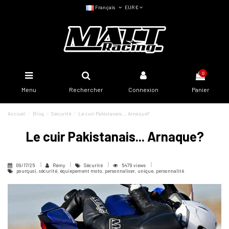
Français
EUR €
0
Menu
Rechercher
Connexion
Panier
Accueil
Blog
Sécurité
Le cuir Pakistanais... Arnaque?
Le cuir Pakistanais... Arnaque?
09/17/25
Rémy
Sécurité
5479 views
pourquoi, sécurité, équiepement moto, personnaliser, unique, personnalité