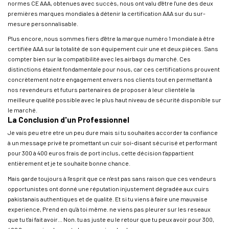
normes CE AAA, obtenues avec succès, nous ont valu d'être l'une des deux
premières marques mondiales à détenir la certification AAA sur du sur-
mesure personnalisable.
Plus encore, nous sommes fiers d'être la marque numéro 1 mondiale à être
certifiée AAA sur la totalité de son équipement cuir une et deux pièces. Sans
compter bien sur la compatibilité avec les airbags du marché. Ces
distinctions étaient fondamentale pour nous, car ces certifications prouvent
concrètement notre engagement envers nos clients tout en permettant à
nos revendeurs et futurs partenaires de proposer à leur clientèle la
meilleure qualité possible avec le plus haut niveau de sécurité disponible sur
le marché.
La Conclusion d'un Professionnel
Je vais peu etre etre un peu dure mais si tu souhaites accorder ta confiance
à un message privé te promettant un cuir soi-disant sécurisé et performant
pour 300 à 400 euros frais de port inclus, cette décision t'appartient
entièrement et je te souhaite bonne chance.
Mais garde toujours à l'esprit que ce n'est pas sans raison que ces vendeurs
opportunistes ont donné une réputation injustement dégradée aux cuirs
pakistanais authentiques et de qualité. Et si tu viens à faire une mauvaise
experience, Prend en qu'à toi même. ne viens pas pleurer sur les reseaux
que tu t'ai fait avoir... Non. tu as juste eu le retour que tu peux avoir pour 300,