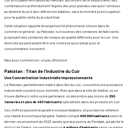
cuir principalement basés au Pakistan, qui tentent de te séduire avec des
combinaisons prétendument "dignes des plus grandes marques" vendues
au dixième du prix des références établies, sans la moindre préoccupation
pour la qualité réelle du produit final.
Cette situation rappelle étrangement le phénomène chinois dans l'e-
commerce général : au Pakistan, tu trouveras des centaines de fabricants
proposant des centaines de niveaux de qualité différents pour le cuir. Une
diversité qui peut autant être une richesse qu'un piège pour le
consommateur non averti.
Mais pour commencer, un peu d'histoire!
Pakistan : Titan de l'Industrie du Cuir
Une Concentration Industrielle Impressionnante
Le Pakistan, partiellement maître dans l'art du cuir, concentre une puissance
industrielle souvent sous-estimée. Rien que dans la ville de Sialkot, où se
trouve d'ailleurs notre usine partenaire, on dénombre pas moins de
250
tanneries et plus de 450 fabricants
spécialisés dans les produits en cuir.
Ces chiffres peuvent te paraître invraisemblables, et pourtant ils reflètent
une réalité économique tangible. Sialkot compte
900 000 habitants
selon le
dernier recensement de 2023, tandis que la province du Pendjab, qui abrite le
district de Sialkot, rassemble environ
4 millions d'habitants
selon ce même