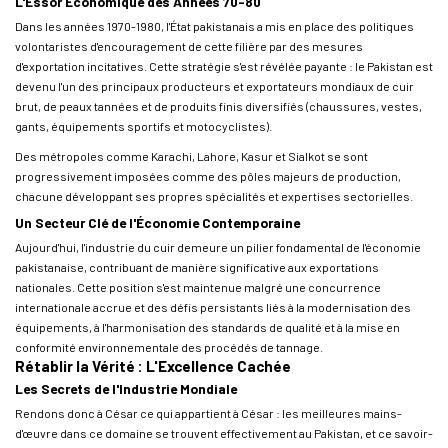
L'Essor Économique des Années 70-80
Dans les années 1970-1980, l'État pakistanais a mis en place des politiques
volontaristes d'encouragement de cette filière par des mesures
d'exportation incitatives. Cette stratégie s'est révélée payante : le Pakistan est
devenu l'un des principaux producteurs et exportateurs mondiaux de cuir
brut, de peaux tannées et de produits finis diversifiés (chaussures, vestes,
gants, équipements sportifs et motocyclistes).
Des métropoles comme Karachi, Lahore, Kasur et Sialkot se sont
progressivement imposées comme des pôles majeurs de production,
chacune développant ses propres spécialités et expertises sectorielles.
Un Secteur Clé de l'Économie Contemporaine
Aujourd'hui, l'industrie du cuir demeure un pilier fondamental de l'économie
pakistanaise, contribuant de manière significative aux exportations
nationales. Cette position s'est maintenue malgré une concurrence
internationale accrue et des défis persistants liés à la modernisation des
équipements, à l'harmonisation des standards de qualité et à la mise en
conformité environnementale des procédés de tannage.
Rétablir la Vérité : L'Excellence Cachée
Les Secrets de l'Industrie Mondiale
Rendons donc à César ce qui appartient à César : les meilleures mains-
d'œuvre dans ce domaine se trouvent effectivement au Pakistan, et ce savoir-