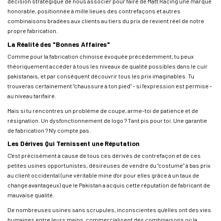
décision stratégique de nous associer pour faire de Matt Racing une marque
honorable, positionnée à mille lieues des contrefaçons et autres
combinaisons bradées aux clients au tiers du prix de revient réel de notre
propre fabrication.
La Réalité des "Bonnes Affaires"
Comme pour la fabrication chinoise évoquée précédemment, tu peux
théoriquement accéder à tous les niveaux de qualité possibles dans le cuir
pakistanais, et par conséquent découvrir tous les prix imaginables. Tu
trouveras certainement "chaussure à ton pied" - si l'expression est permise -
au niveau tarifaire.
Mais si tu rencontres un problème de coupe, arme-toi de patience et de
résignation. Un dysfonctionnement de logo ? Tant pis pour toi. Une garantie
de fabrication ? N'y compte pas.
Les Dérives Qui Ternissent une Réputation
C'est précisément à cause de tous ces dérivés de contrefaçon et de ces
petites usines opportunistes, désireuses de vendre du "costume" à bas prix
au client occidental (une véritable mine d'or pour elles grâce à un taux de
change avantageux) que le Pakistan a acquis cette réputation de fabricant de
mauvaise qualité.
De nombreuses usines sans scrupules, inconscientes qu'elles ont des vies
humaines entre leurs mains, commercialisent des combinaisons où la