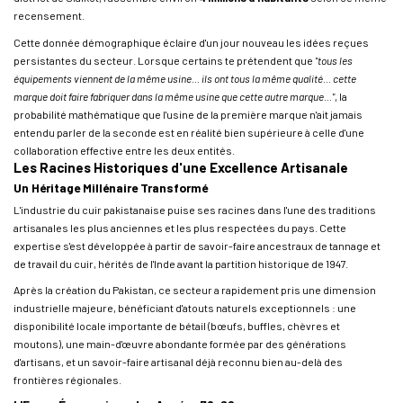
recensement.
Cette donnée démographique éclaire d'un jour nouveau les idées reçues
persistantes du secteur. Lorsque certains te prétendent que
"tous les
équipements viennent de la même usine... ils ont tous la même qualité... cette
marque doit faire fabriquer dans la même usine que cette autre marque..."
, la
probabilité mathématique que l'usine de la première marque n'ait jamais
entendu parler de la seconde est en réalité bien supérieure à celle d'une
collaboration effective entre les deux entités.
Les Racines Historiques d'une Excellence Artisanale
Un Héritage Millénaire Transformé
L'industrie du cuir pakistanaise puise ses racines dans l'une des traditions
artisanales les plus anciennes et les plus respectées du pays. Cette
expertise s'est développée à partir de savoir-faire ancestraux de tannage et
de travail du cuir, hérités de l'Inde avant la partition historique de 1947.
Après la création du Pakistan, ce secteur a rapidement pris une dimension
industrielle majeure, bénéficiant d'atouts naturels exceptionnels : une
disponibilité locale importante de bétail (bœufs, buffles, chèvres et
moutons), une main-d'œuvre abondante formée par des générations
d'artisans, et un savoir-faire artisanal déjà reconnu bien au-delà des
frontières régionales.