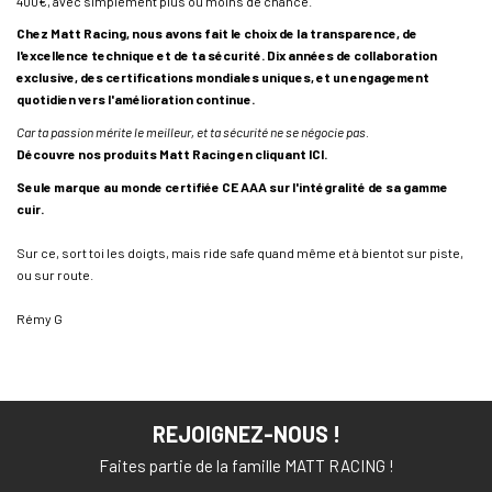
400€, avec simplement plus ou moins de chance.
Chez Matt Racing, nous avons fait le choix de la transparence, de
l'excellence technique et de ta sécurité. Dix années de collaboration
exclusive, des certifications mondiales uniques, et un engagement
quotidien vers l'amélioration continue.
Car ta passion mérite le meilleur, et ta sécurité ne se négocie pas.
Découvre nos produits Matt Racing en cliquant
ICI
.
Seule marque au monde certifiée CE AAA sur l'intégralité de sa gamme
cuir.
Sur ce, sort toi les doigts, mais ride safe quand même et à bientot sur piste,
ou sur route.
Rémy G
REJOIGNEZ-NOUS !
Faites partie de la famille MATT RACING !