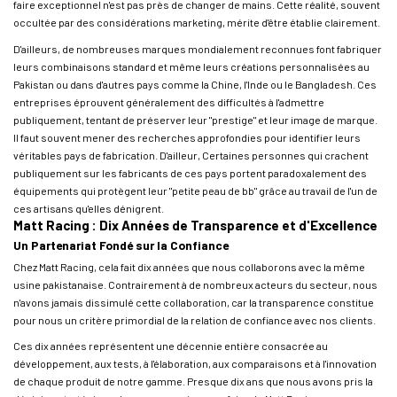
faire exceptionnel n'est pas près de changer de mains. Cette réalité, souvent
occultée par des considérations marketing, mérite d'être établie clairement.
D'ailleurs, de nombreuses marques mondialement reconnues font fabriquer
leurs combinaisons standard et même leurs créations personnalisées au
Pakistan ou dans d'autres pays comme la Chine, l'Inde ou le Bangladesh. Ces
entreprises éprouvent généralement des difficultés à l'admettre
publiquement, tentant de préserver leur "prestige" et leur image de marque.
Il faut souvent mener des recherches approfondies pour identifier leurs
véritables pays de fabrication. D'ailleur, Certaines personnes qui crachent
publiquement sur les fabricants de ces pays portent paradoxalement des
équipements qui protègent leur "petite peau de bb" grâce au travail de l'un de
ces artisans qu'elles dénigrent.
Matt Racing : Dix Années de Transparence et d'Excellence
Un Partenariat Fondé sur la Confiance
Chez Matt Racing, cela fait dix années que nous collaborons avec la même
usine pakistanaise. Contrairement à de nombreux acteurs du secteur, nous
n'avons jamais dissimulé cette collaboration, car la transparence constitue
pour nous un critère primordial de la relation de confiance avec nos clients.
Ces dix années représentent une décennie entière consacrée au
développement, aux tests, à l'élaboration, aux comparaisons et à l'innovation
de chaque produit de notre gamme. Presque dix ans que nous avons pris la