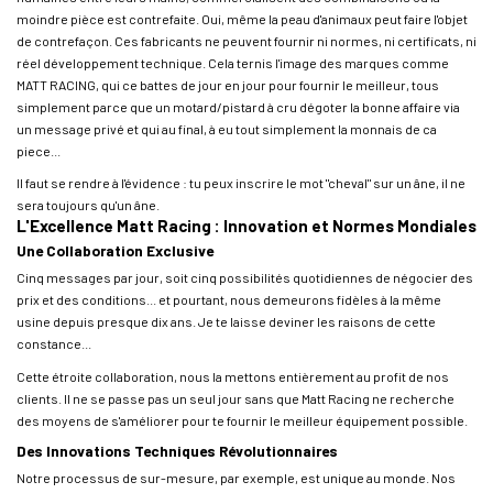
moindre pièce est contrefaite. Oui, même la peau d'animaux peut faire l'objet
de contrefaçon. Ces fabricants ne peuvent fournir ni normes, ni certificats, ni
réel développement technique. Cela ternis l'image des marques comme
MATT RACING, qui ce battes de jour en jour pour fournir le meilleur, tous
simplement parce que un motard/pistard à cru dégoter la bonne affaire via
un message privé et qui au final, à eu tout simplement la monnais de ca
piece...
Il faut se rendre à l'évidence : tu peux inscrire le mot "cheval" sur un âne, il ne
sera toujours qu'un âne.
L'Excellence Matt Racing : Innovation et Normes Mondiales
Une Collaboration Exclusive
Cinq messages par jour, soit cinq possibilités quotidiennes de négocier des
prix et des conditions... et pourtant, nous demeurons fidèles à la même
usine depuis presque dix ans. Je te laisse deviner les raisons de cette
constance...
Cette étroite collaboration, nous la mettons entièrement au profit de nos
clients. Il ne se passe pas un seul jour sans que Matt Racing ne recherche
des moyens de s'améliorer pour te fournir le meilleur équipement possible.
Des Innovations Techniques Révolutionnaires
Notre processus de sur-mesure, par exemple, est unique au monde. Nos