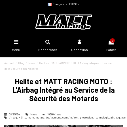
Français
EUR €
0
Menu
Rechercher
Connexion
Panier
Accueil
Blog
News
Helite et MATT RACING MOTO : L'Airbag Intégré au Service
de la Sécurité des Motards
Helite et MATT RACING MOTO :
L'Airbag Intégré au Service de la
Sécurité des Motards
08/25/24
News
19366 views
airbag, Hélite, moto, motard, équipement, combinaison, protection, technologie, air, bag, parten