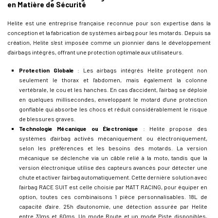
en Matière de Sécurité
Helite est une entreprise française reconnue pour son expertise dans la
conception et la fabrication de systèmes airbag pour les motards. Depuis sa
création, Helite s'est imposée comme un pionnier dans le développement
d'airbags intégrés, offrant une protection optimale aux utilisateurs.
Protection Globale
: Les airbags intégrés Helite protègent non
seulement le thorax et l'abdomen, mais également la colonne
vertébrale, le cou et les hanches. En cas d'accident, l'airbag se déploie
en quelques millisecondes, enveloppant le motard d'une protection
gonflable qui absorbe les chocs et réduit considérablement le risque
de blessures graves.
Technologie Mécanique ou Électronique
: Helite propose des
systèmes d'airbag activés mécaniquement ou électroniquement,
selon les préférences et les besoins des motards. La version
mécanique se déclenche via un câble relié à la moto, tandis que la
version électronique utilise des capteurs avancés pour détecter une
chute et activer l'airbag automatiquement. Cette dernière solution avec
l'airbag RACE SUIT est celle choisie par MATT RACING, pour équiper en
option, toutes ces combinaisons 1 pièce personnalisables. 18L de
capacité d'aire. 25h d'autonomie, une détection assurée par Helite
entre 31ms et 60ms. Un mode Route et un mode Piste disponibles,